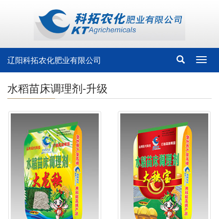
辽阳科拓农化肥业有限公司
Toggl
navig
水稻苗床调理剂-升级