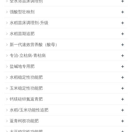
+
全水溶苗床调理剂
+
强酸型壮秧剂
+
水稻苗床调理剂-升级
+
水稻苗期追肥
+
新一代速效营养酸（酸母）
+
专治-立枯病-青枯病
+
盐碱地专用肥
+
水稻稳定性功能肥
+
玉米稳定性功能肥
+
钙镁硅锌氮返青肥
+
水稻/玉米功能性追肥
+
返青柯杈功能肥
+
大豆稳定性功能肥