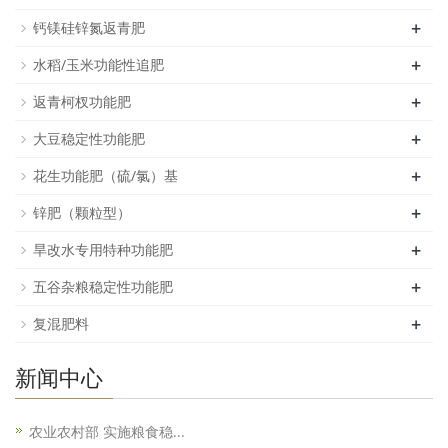
+
钙镁硅锌氮返青肥
+
水稻/玉米功能性追肥
+
返青柯杈功能肥
+
大豆稳定性功能肥
+
花生功能肥（硫/氯）基
+
锌肥（颗粒型）
+
旱改水专用特种功能肥
+
五谷杂粮稳定性功能肥
+
复混肥料
新闻中心
农业农村部 实施粮食稳...