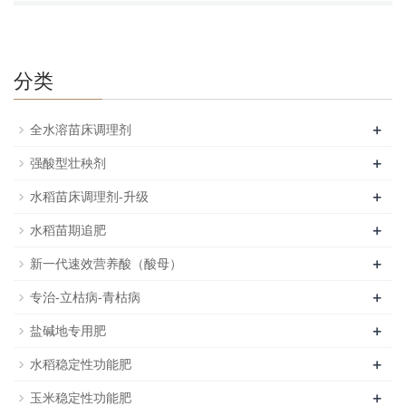
分类
+
全水溶苗床调理剂
+
强酸型壮秧剂
+
水稻苗床调理剂-升级
+
水稻苗期追肥
+
新一代速效营养酸（酸母）
+
专治-立枯病-青枯病
+
盐碱地专用肥
+
水稻稳定性功能肥
+
玉米稳定性功能肥