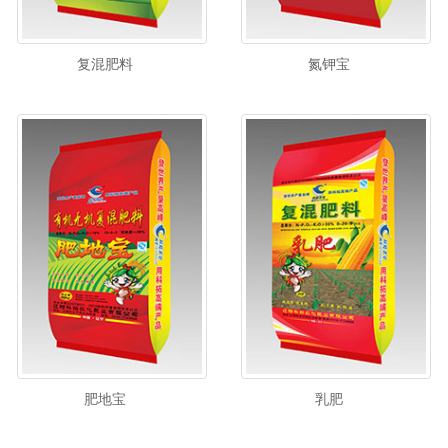
复混肥料
氮钾宝
肥地宝
乳肥