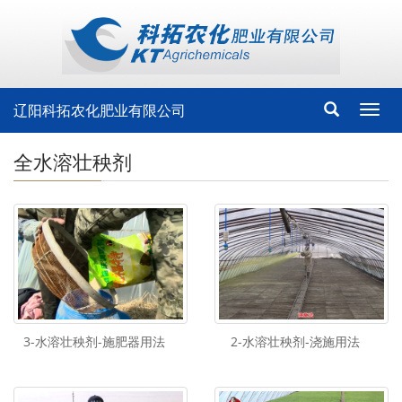
辽阳科拓农化肥业有限公司
Toggl
navig
全水溶壮秧剂
3-水溶壮秧剂-施肥器用法
2-水溶壮秧剂-浇施用法