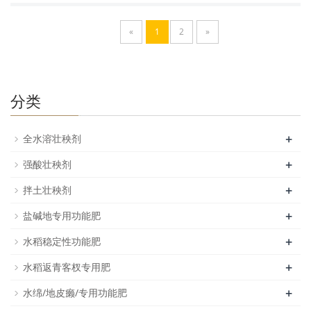
«
1
2
»
分类
+
全水溶壮秧剂
+
强酸壮秧剂
+
拌土壮秧剂
+
盐碱地专用功能肥
+
水稻稳定性功能肥
+
水稻返青客杈专用肥
+
水绵/地皮癞/专用功能肥