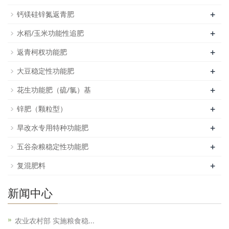
+
钙镁硅锌氮返青肥
+
水稻/玉米功能性追肥
+
返青柯杈功能肥
+
大豆稳定性功能肥
+
花生功能肥（硫/氯）基
+
锌肥（颗粒型）
+
旱改水专用特种功能肥
+
五谷杂粮稳定性功能肥
+
复混肥料
新闻中心
农业农村部 实施粮食稳...